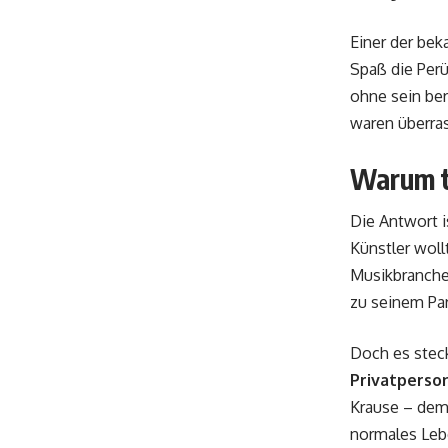
Einer der bek
Spaß die Per
ohne sein be
waren überras
Warum t
Die Antwort is
Künstler woll
Musikbranche
zu seinem Pa
Doch es steck
Privatperso
Krause – dem 
normales Lebe