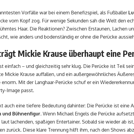
anntesten Vorfälle war bei einem Benefizspiel, als Fußballer
Lu
ücke vom Kopf zog. Für wenige Sekunden sah die Welt den ech
rühmtes Haar. Die Reaktionen? Zwischen Erstaunen, Lachen u
cht, wie anders und bodenständig er ohne die Perücke aussieh
rägt Mickie Krause überhaupt eine Pe
t einfach – und gleichzeitig sehr klug. Die Perücke ist Teil sei
te Mickie Krause auffallen, und ein außergewöhnliches Äußeres 
 enorm. Mit der Langhaar-Perücke schuf er ein Wiedererkennu
rty-Image passt.
t auch eine tiefere Bedeutung dahinter: Die Perücke ist eine A
n und Bühnenfigur
. Wenn Michael Engels die Perücke aufsetzt,
laut lachenden, spaßigen Entertainer. Sobald sie wieder ab ist, 
n zurück. Diese klare Trennung hilft ihm, nach den Shows ab