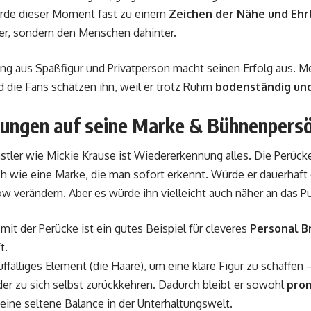
urde dieser Moment fast zu einem
Zeichen der Nähe und Ehrl
er, sondern den Menschen dahinter.
g aus Spaßfigur und Privatperson macht seinen Erfolg aus. Me
d die Fans schätzen ihn, weil er trotz Ruhm
bodenständig un
ungen auf seine Marke & Bühnenpersö
stler wie Mickie Krause ist Wiedererkennung alles. Die Perücke
ch wie eine Marke, die man sofort erkennt. Würde er dauerhaft
w verändern. Aber es würde ihn vielleicht auch näher an das P
it der Perücke ist ein gutes Beispiel für cleveres
Personal B
t.
auffälliges Element (die Haare), um eine klare Figur zu schaffe
der zu sich selbst zurückkehren. Dadurch bleibt er sowohl
pro
eine seltene Balance in der Unterhaltungswelt.