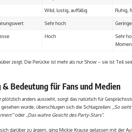
Wild, lustig, auffällig
Ruhig, 
nnungswert
Sehr hoch
Geringer
esse
Hoch
Sehr ho
Momen
ber zeigt: Die Perücke ist mehr als nur Show – sie ist Teil sei
 & Bedeutung für Fans und Medien
 plötzlich anders aussieht, sorgt das natürlich für Gesprächsst
 gesehen wurde, überschlugen sich die Schlagzeilen:
„So sieht
nnen!“
oder
„Das wahre Gesicht des Party-Stars“
.
sich darüber zu ärgern, ging Mickie Krause gelassen mit der 