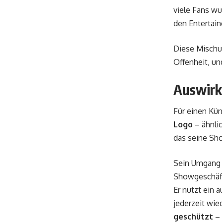
viele Fans w
den Entertain
Diese Mischun
Offenheit, un
Auswirk
Für einen Kün
Logo
– ähnli
das seine Sho
Sein Umgang m
Showgeschäf
Er nutzt ein 
jederzeit wie
geschützt
– 