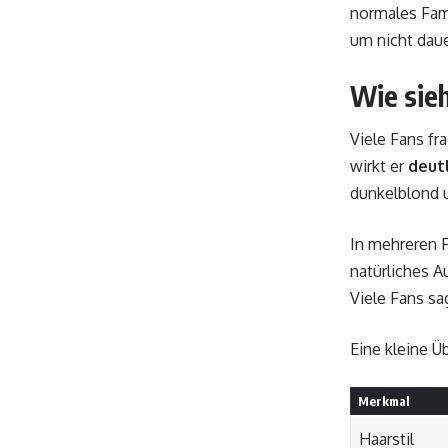
normales Fami
um nicht daue
Wie sie
Viele Fans fr
wirkt er
deutl
dunkelblond u
In mehreren 
natürliches A
Viele Fans sa
Eine kleine Üb
Merkmal
Haarstil