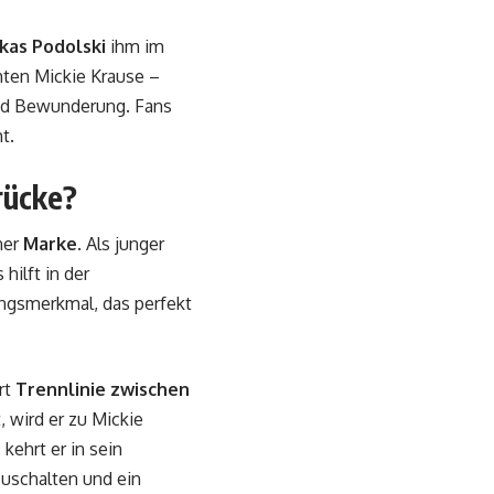
kas Podolski
ihm im
ten Mickie Krause –
nd Bewunderung. Fans
t.
rücke?
ner
Marke
. Als junger
hilft in der
ngsmerkmal, das perfekt
rt
Trennlinie zwischen
 wird er zu Mickie
kehrt er in sein
zuschalten und ein