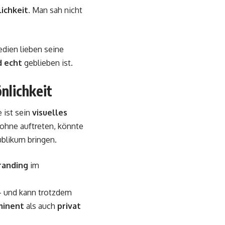
ichkeit
. Man sah nicht
dien lieben seine
d echt
geblieben ist.
nlichkeit
 ist sein
visuelles
 ohne auftreten, könnte
ublikum bringen.
randing
im
n – und kann trotzdem
minent
als auch
privat