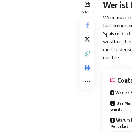
Wer ist 
SHARE
Wenn man in
fast immer e
Spaß und schr
westfälischen
eine Leidensc
machte.
Cont
Wer ist 
Der Mom
wurde
Warum t
Perücke?