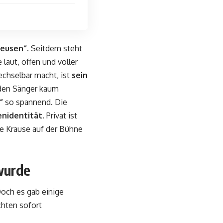
seusen“
. Seitdem steht
laut, offen und voller
echselbar macht, ist
sein
 den Sänger kaum
“
so spannend. Die
nidentität
. Privat ist
ie Krause auf der Bühne
wurde
och es gab einige
chten sofort