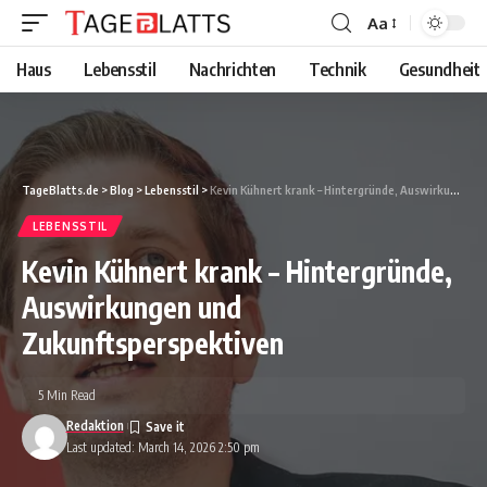
Aa
Font
Resizer
Haus
Lebensstil
Nachrichten
Technik
Gesundheit
TageBlatts.de
>
Blog
>
Lebensstil
>
Kevin Kühnert krank – Hintergründe, Auswirkungen und Zukunftsperspektiven
LEBENSSTIL
Kevin Kühnert krank – Hintergründe,
Auswirkungen und
Zukunftsperspektiven
5 Min Read
Redaktion
Last updated: March 14, 2026 2:50 pm