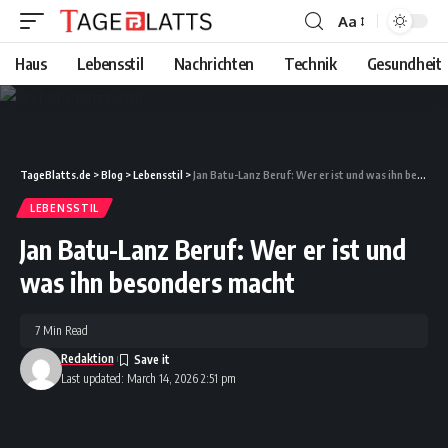
Aa
Font
Resizer
Haus
Lebensstil
Nachrichten
Technik
Gesundheit
TageBlatts.de
>
Blog
>
Lebensstil
>
Jan Batu-Lanz Beruf: Wer er ist und was ihn besonders macht
LEBENSSTIL
Jan Batu-Lanz Beruf: Wer er ist und
was ihn besonders macht
7 Min Read
Redaktion
Last updated: March 14, 2026 2:51 pm