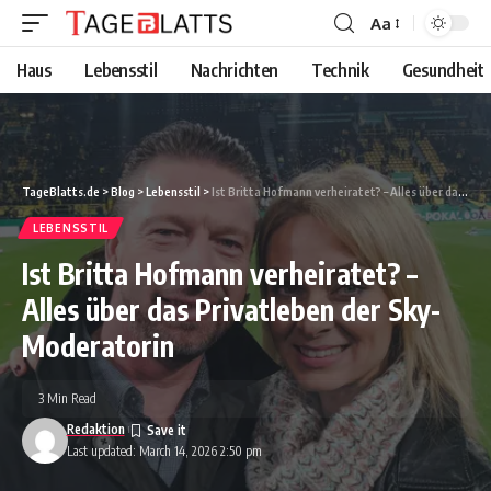
Aa
Font
Resizer
Haus
Lebensstil
Nachrichten
Technik
Gesundheit
TageBlatts.de
>
Blog
>
Lebensstil
>
Ist Britta Hofmann verheiratet? – Alles über das Privatleben der Sky-Moderatorin
LEBENSSTIL
Ist Britta Hofmann verheiratet? –
Alles über das Privatleben der Sky-
Moderatorin
3 Min Read
Redaktion
Last updated: March 14, 2026 2:50 pm