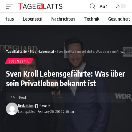
Aa
Font
Resizer
Haus
Lebensstil
Nachrichten
Technik
Gesundheit
TageBlatts.de
>
Blog
>
Lebensstil
>
Sven Kroll Lebensgefährte: Was über sein Privatleben bekannt ist
LEBENSSTIL
Sven Kroll Lebensgefährte: Was über
sein Privatleben bekannt ist
7 Min Read
Redaktion
Last updated: February 26, 2026 2:56 pm