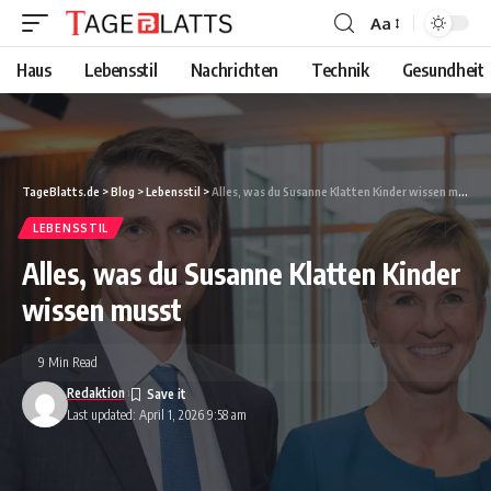
Aa
Font
Resizer
Haus
Lebensstil
Nachrichten
Technik
Gesundheit
TageBlatts.de
>
Blog
>
Lebensstil
>
Alles, was du Susanne Klatten Kinder wissen musst
LEBENSSTIL
Alles, was du Susanne Klatten Kinder
wissen musst
9 Min Read
Redaktion
Last updated: April 1, 2026 9:58 am