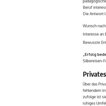
pädagogischen
Beruf interes
Die Antwort l
Wunsch nach 
Interesse an
Bewusste Ent
„Erfolg bede
Silbereisen-F
Private
Über das Priv
fehlendem Int
zufolge ist si
ruhiges Umfel