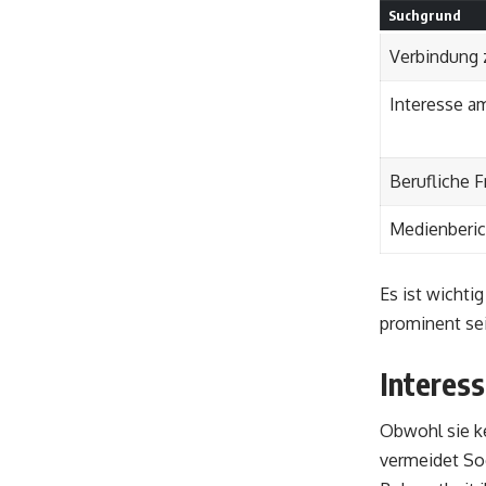
Suchgrund
Verbindung z
Interesse am
Berufliche 
Medienberic
Es ist wichti
prominent sei
Interes
Obwohl sie ke
vermeidet Soc