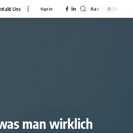
ntakt Uns
Aa
Sign In
Font
Resizer
 was man wirklich