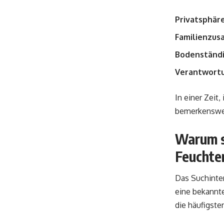
Privatsphär
Familienzu
Bodenständi
Verantwort
In einer Zeit,
bemerkenswert
Warum s
Feuchte
Das Suchinter
eine bekannte
die häufigste