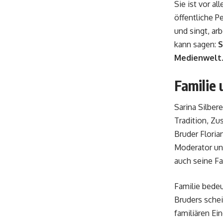
Sie ist vor al
öffentliche P
und singt, ar
kann sagen:
S
Medienwelt
Familie 
Sarina Silber
Tradition, Zu
Bruder Floria
Moderator und
auch seine Fa
Familie bedeu
Bruders schei
familiären Ei