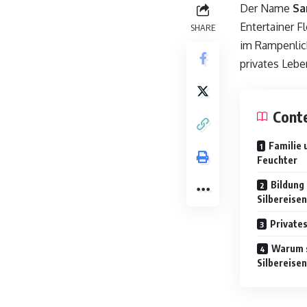
Der Name
Sa
Entertainer F
SHARE
im Rampenlich
privates Lebe
Cont
Familie 
Feuchter
Bildung
Silbereise
Private
Warum s
Silbereise