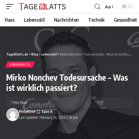
Aa
Font
Resizer
Haus
Lebensstil
Nachrichten
Technik
Gesundheit
TageBlatts.de
>
Blog
>
Lebensstil
>
Mirko Nonchev Todesursache – Was ist wirklich passiert?
LEBENSSTIL
Mirko Nonchev Todesursache – Was
ist wirklich passiert?
7 Min Read
Redaktion
Last updated: February 26, 2026 2:54 pm