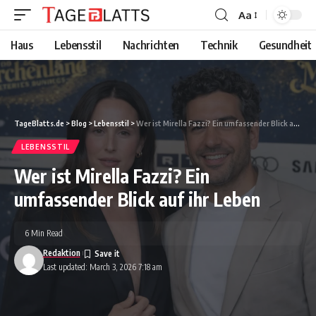
Aa
Font
Resizer
Haus
Lebensstil
Nachrichten
Technik
Gesundheit
TageBlatts.de
>
Blog
>
Lebensstil
>
Wer ist Mirella Fazzi? Ein umfassender Blick auf ihr Leben
LEBENSSTIL
Wer ist Mirella Fazzi? Ein
umfassender Blick auf ihr Leben
6 Min Read
Redaktion
Last updated: March 3, 2026 7:18 am