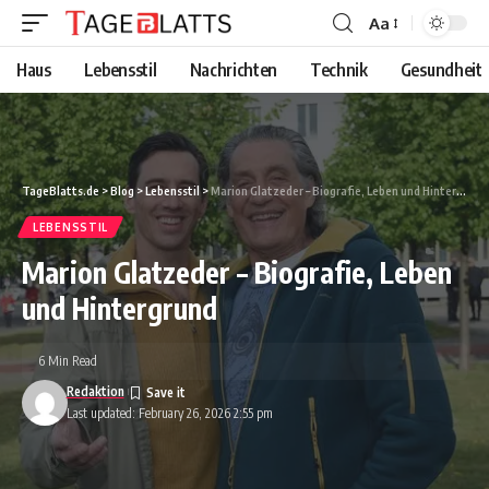
Aa
Font
Resizer
Haus
Lebensstil
Nachrichten
Technik
Gesundheit
TageBlatts.de
>
Blog
>
Lebensstil
>
Marion Glatzeder – Biografie, Leben und Hintergrund
LEBENSSTIL
Marion Glatzeder – Biografie, Leben
und Hintergrund
6 Min Read
Redaktion
Last updated: February 26, 2026 2:55 pm