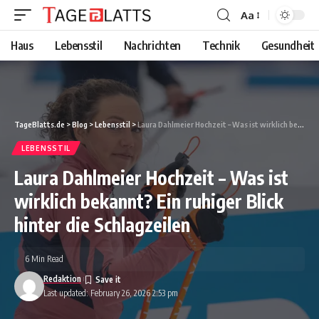
Aa
Font
Resizer
Haus
Lebensstil
Nachrichten
Technik
Gesundheit
TageBlatts.de
>
Blog
>
Lebensstil
>
Laura Dahlmeier Hochzeit – Was ist wirklich bekannt? Ein ruhiger Blick hinter die Schlagzeilen
LEBENSSTIL
Laura Dahlmeier Hochzeit – Was ist
wirklich bekannt? Ein ruhiger Blick
hinter die Schlagzeilen
6 Min Read
Redaktion
Last updated: February 26, 2026 2:53 pm