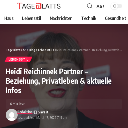
Aa
Font
Resizer
Haus
Lebensstil
Nachrichten
Technik
Gesundheit
TageBlatts.de
>
Blog
>
Lebensstil
>
Heidi Reichinnek Partner – Beziehung, Privatleben & aktuelle Infos
LEBENSSTIL
Heidi Reichinnek Partner –
Beziehung, Privatleben & aktuelle
Infos
6 Min Read
Redaktion
Last updated: March 17, 2026 7:19 am