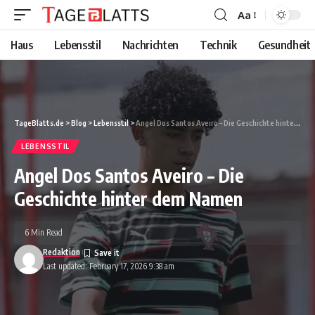
Aa
Font
Resizer
Haus
Lebensstil
Nachrichten
Technik
Gesundheit
TageBlatts.de
>
Blog
>
Lebensstil
>
Angel Dos Santos Aveiro – Die Geschichte hinter dem Namen
LEBENSSTIL
Angel Dos Santos Aveiro – Die
Geschichte hinter dem Namen
6 Min Read
Redaktion
Last updated: February 17, 2026 9:38 am