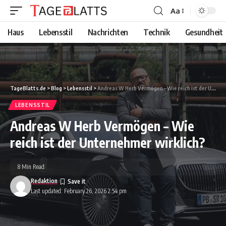
Aa
Font
Resizer
Haus
Lebensstil
Nachrichten
Technik
Gesundheit
TageBlatts.de
>
Blog
>
Lebensstil
>
Andreas W Herb Vermögen – Wie reich ist der Unternehmer wirklich?
LEBENSSTIL
Andreas W Herb Vermögen – Wie
reich ist der Unternehmer wirklich?
8 Min Read
Redaktion
Last updated: February 26, 2026 2:54 pm