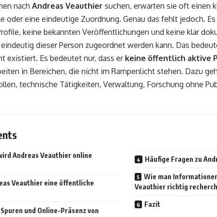
hen nach
Andreas Veauthier
suchen, erwarten sie oft einen k
e oder eine eindeutige Zuordnung. Genau das fehlt jedoch. Es 
Profile, keine bekannten Veröffentlichungen und keine klar dok
 eindeutig dieser Person zugeordnet werden kann. Das bedeute
t existiert. Es bedeutet nur, dass er
keine öffentlich aktive 
iten in Bereichen, die nicht im Rampenlicht stehen. Dazu ge
ollen, technische Tätigkeiten, Verwaltung, Forschung ohne Pub
ents
ird Andreas Veauthier online
Häufige Fragen zu And
Wie man Informationen
eas Veauthier eine öffentliche
Veauthier richtig recherch
Fazit
e Spuren und Online-Präsenz von