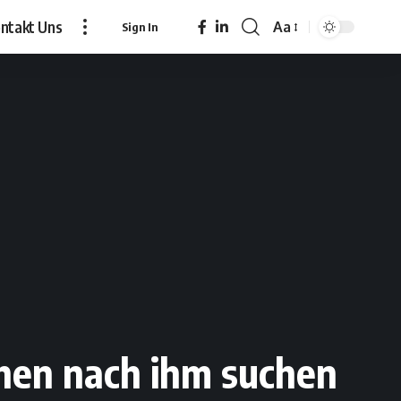
ntakt Uns
Aa
Sign In
Font
Resizer
hen nach ihm suchen