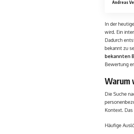
Andreas Ve
In der heutig
wird. Ein int
Dadurch entst
bekannt zu se
bekannten Bi
Bewertung en
Warum w
Die Suche n
personenbezo
Kontext. Das 
Häufige Auslö