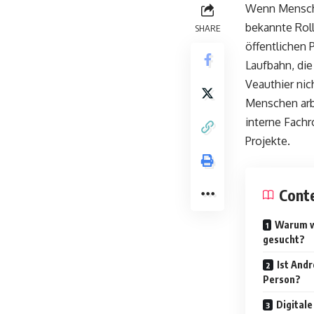
Wenn Mensc
bekannte Roll
SHARE
öffentlichen 
Laufbahn, die
Veauthier nich
Menschen arbe
interne Fachr
Projekte.
Cont
Warum w
gesucht?
Ist Andr
Person?
Digital